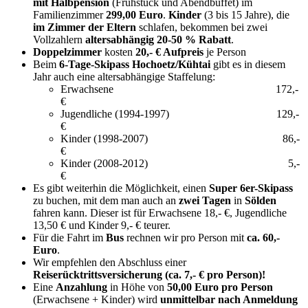
mit Halbpension
(Frühstück und Abendbuffet) im
Familienzimmer
299,00 Euro
.
Kinder
(3 bis 15 Jahre), die
im Zimmer der Eltern
schlafen, bekommen bei zwei
Vollzahlern
altersabhängig 20-50 % Rabatt
.
Doppelzimmer
kosten
20,- € Aufpreis
je Person
Beim
6-Tage-Skipass Hochoetz/Kühtai
gibt es in diesem
Jahr auch eine altersabhängige Staffelung:
Erwachsene 172,-
€
Jugendliche (1994-1997) 129,-
€
Kinder (1998-2007) 86,-
€
Kinder (2008-2012) 5,-
€
Es gibt weiterhin die Möglichkeit, einen
Super 6er-Skipass
zu buchen, mit dem man auch an
zwei Tagen
in
Sölden
fahren kann. Dieser ist für Erwachsene 18,- €, Jugendliche
13,50 € und Kinder 9,- € teurer.
Für die Fahrt im
Bus
rechnen wir pro Person mit
ca. 60,-
Euro
.
Wir empfehlen den Abschluss einer
Reiserücktrittsversicherung (ca. 7,- € pro Person)!
Eine
Anzahlung
in Höhe von
50,00 Euro pro Person
(Erwachsene + Kinder) wird
unmittelbar nach Anmeldung