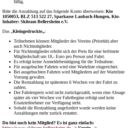
fällig.
Bitte die Anzahlung auf das folgende Konto überweisen:
Kto
1050053, BLZ 513 522 27, Sparkasse Laubach-Hungen, Kto-
Inhaber: Skiteam Bellersheim e.V.
Das „
Kleingedruckte
„
:
Teilnehmen können Mitglieder des Vereins (Priorität) aber
auch Nichtmitglieder.
Für Nichtmitglieder erhöht sich der Preis für eine befristete
Mitgliedschaft um 18,- Euro pro Person und Fahrt.
Es erfolgt keine Anmeldebestätigung für die Teilnahme.
Für ausgebuchte Fahrten wird eine Warteliste eingerichtet.
Bei ausgebuchten Fahrten wird Mitgliedern auf der Warteliste
Vorrang gewährt.
Die Restzahlung ist spätestens 6 Wochen vor der Fahrt zu
zahlen.
Der Fahrtenpreis wird nicht zurückgezahlt, wenn eine Absage
später als vier Wochen vor Fahrtbeginn erfolgt und kein
Ersatzteilnehmer zur Verfügung steht.
Sobald die Restzahlung angefordert wurde werden keine
Anzahlungen mehr zurück erstattet.
Du bist noch kein Mitglied? Es ist ganz einfach:
https://www.skiteam-bellersheim.de
–> Verein –>