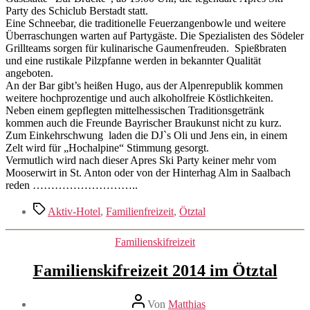
Party des Schiclub Berstadt statt.
Eine Schneebar, die traditionelle Feuerzangenbowle und weitere
Überraschungen warten auf Partygäste. Die Spezialisten des Södeler
Grillteams sorgen für kulinarische Gaumenfreuden. Spießbraten
und eine rustikale Pilzpfanne werden in bekannter Qualität
angeboten.
An der Bar gibt’s heißen Hugo, aus der Alpenrepublik kommen
weitere hochprozentige und auch alkoholfreie Köstlichkeiten.
Neben einem gepflegten mittelhessischen Traditionsgetränk
kommen auch die Freunde Bayrischer Braukunst nicht zu kurz.
Zum Einkehrschwung laden die DJ`s Oli und Jens ein, in einem
Zelt wird für „Hochalpine“ Stimmung gesorgt.
Vermutlich wird nach dieser Apres Ski Party keiner mehr vom
Mooserwirt in St. Anton oder von der Hinterhag Alm in Saalbach
reden ………………………..
Schlagwörter
Aktiv-Hotel
,
Familienfreizeit
,
Ötztal
Kategorien
Familienskifreizeit
Familienskifreizeit 2014 im Ötztal
Beitragsautor
Von
Matthias