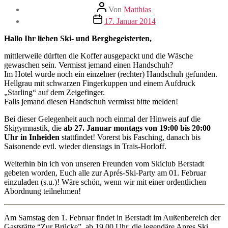
Beitragsautor
Von
Matthias
Veröffentlichungsdatum
17. Januar 2014
Hallo Ihr lieben Ski- und Bergbegeisterten,
mittlerweile dürften die Koffer ausgepackt und die Wäsche
gewaschen sein. Vermisst jemand einen Handschuh?
Im Hotel wurde noch ein einzelner (rechter) Handschuh gefunden.
Hellgrau mit schwarzen Fingerkuppen und einem Aufdruck
„Starling“ auf dem Zeigefinger.
Falls jemand diesen Handschuh vermisst bitte melden!
Bei dieser Gelegenheit auch noch einmal der Hinweis auf die
Skigymnastik, die
ab 27. Januar montags von 19:00 bis 20:00
Uhr in Inheiden
stattfindet! Vorerst bis Fasching, danach bis
Saisonende evtl. wieder dienstags in Trais-Horloff.
Weiterhin bin ich von unseren Freunden vom Skiclub Berstadt
gebeten worden, Euch alle zur Aprés-Ski-Party am 01. Februar
einzuladen (s.u.)! Wäre schön, wenn wir mit einer ordentlichen
Abordnung teilnehmen!
Am Samstag den 1. Februar findet in Berstadt im Außenbereich der
Gaststätte “Zur Brücke”, ab 19.00 Uhr, die legendäre Apres Ski