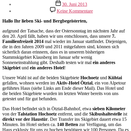
Veröffentlichungsdatum
30. Juni 2013
zu
Keine Kommentare
Familienskifreizeit
2014
Hallo Ihr lieben Ski- und Bergbegeisterten,
im
Ötztal
aufgrund der Tatsache, dass der Ostersonntag im nächsten Jahr auf
den 20. April fällt, haben wir uns entschlossen, dass unsere
7.
Familienfreizeit 2014
mal wieder im Januar stattfindet. Diejenigen,
die in den Jahren 2009 und 2011 mitgefahren sind, können sich
sicherlich daran erinnern, dass es in unserem bisherigen
Stammskigebiet Klausberg im Januar sehr wenig
Sonneneinstrahlung gibt. Deshalb testen wir mal
ein anderes
Skigebiet
und
ein anderes Hotel
!
Unsere Wahl ist auf die beiden Skigebiete
Hochoetz
und
Kühtai
gefallen, wohnen werden im
Aktiv-Hotel Ötztal
, ein von Alpetour
geführtes Haus (siehe Links am Ende dieser Mail). Das Hotel und
die beiden Skigebiete wurden im letzten Winter bereits von uns
getestet und für gut befunden.
Das Hotel befindet sich in Ötztal-Bahnhof, etwa
sieben
Kilometer
von der
Talstation Hochoetz
entfernt, und die
Skibushaltestelle
ist
direkt vor der Haustür
. Der Transfer ins Skigebiet dauert etwa 15
Minuten. Im Hotel stehen ca.
140 Betten
zur Verfügung, um das
Haus exklusiv für uns zu buchen benötigen wir 100 Personen. Da es