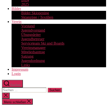
2025
Bilder
Bilder Skiopening
Skianzüge / Textilien
Verein
Vorstand
Jugendvorstand
Übungsleiter
Jugendbetreuer
Serviceteam Ski und Boards
Vereinsmanager
Mitgliedsantrag
Satzung
Jugendordnung
Links
Impressum
Login
Suchen
Suchen
nach:
Suche
schließen
Menü schließen