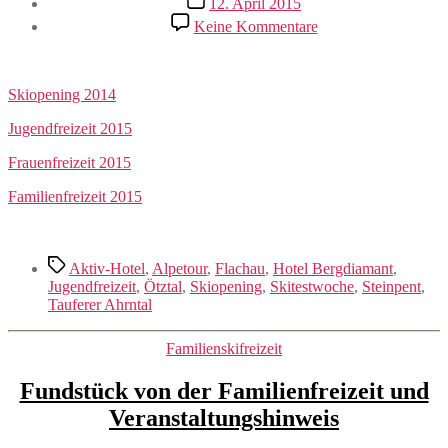
12. April 2015
zu
Keine Kommentare
Berichte
der
Fahrten
/
Skiopening 2014
Freizeiten
Jugendfreizeit 2015
aus
dem
Frauenfreizeit 2015
Winter
2014/2015
Familienfreizeit 2015
Schlagwörter
Aktiv-Hotel
,
Alpetour
,
Flachau
,
Hotel Bergdiamant
,
Jugendfreizeit
,
Ötztal
,
Skiopening
,
Skitestwoche
,
Steinpent
,
Tauferer Ahrntal
Kategorien
Familienskifreizeit
Fundstück von der Familienfreizeit und
Veranstaltungshinweis