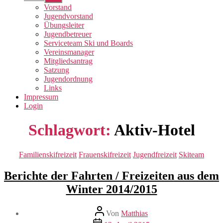
anzeigen
Vorstand
Jugendvorstand
Übungsleiter
Jugendbetreuer
Serviceteam Ski und Boards
Vereinsmanager
Mitgliedsantrag
Satzung
Jugendordnung
Links
Impressum
Login
Schlagwort:
Aktiv-Hotel
Kategorien
Familienskifreizeit
Frauenskifreizeit
Jugendfreizeit
Skiteam
Berichte der Fahrten / Freizeiten aus dem
Winter 2014/2015
Beitragsautor
Von
Matthias
Veröffentlichungsdatum