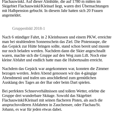
Flachauwinkl. Auf dieser Almhütte, die auf 1780 m mitten im
Skigebiet Flachauwinkl/Kleinarl liegt, waren drei Übernachtungen
mit Halbpension gebucht. In diesem Jahr hatten sich 20 Frauen
angemeldet.
Gruppenbild 2018-1
Nach 6 stündiger Fahrt, in 2 Kleinbussen und einem PKW, erreichte
man bei strahlendem Sonnenschein das Ziel. Die Pistenraupe, die
das Gepäck zur Hütte bringen sollte, stand schon bereit und musste
nur noch beladen werden. Nachdem dann die Skier angeschnallt
waren, machte sich die Gruppe auf den Weg zum Lift. Noch eine
kleine Abfahrt und endlich hatte man die Hubertusalm erreicht.
Nachdem das Gepäck war angekommen war, konnten die Zimmer
bezogen werden. Jeden Abend genossen wir das 4-gängige
Abendmenü und trafen uns anschließend zum gemütlichen
Ausklang des Tages an der Bar oder beim Dart spielen.
Bei perfekten Schneeverhältnissen und tollem Wetter, erlebte die
Gruppe drei wunderbare Skitage. Sowohl das Skigebiet
Flachauwinkl/Kleinarl mit seinen flacheren Pisten, als auch die
anspruchsvolleren Abfahrten in Zauchensee, oder Flachau/St.
Johann, es war für jeden etwas dabei.