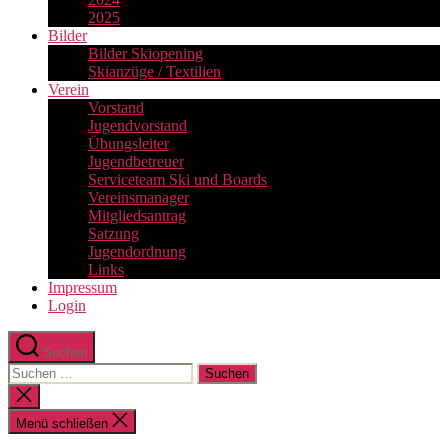
2025
Bilder
Bilder Skiopening
Skianzüge / Textilien
Verein
Vorstand
Jugendvorstand
Übungsleiter
Jugendbetreuer
Serviceteam Ski und Boards
Vereinsmanager
Mitgliedsantrag
Satzung
Jugendordnung
Links
Impressum
Login
Suchen
Suchen
nach:
Suche
schließen
Menü schließen