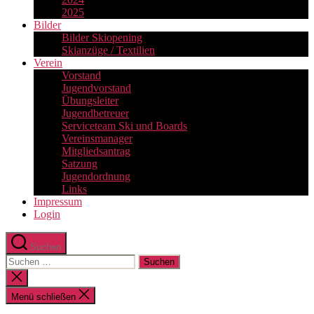
2025
Bilder
Bilder Skiopening
Skianzüge / Textilien
Verein
Vorstand
Jugendvorstand
Übungsleiter
Jugendbetreuer
Serviceteam Ski und Boards
Vereinsmanager
Mitgliedsantrag
Satzung
Jugendordnung
Links
Impressum
Login
Suchen
Suchen
nach:
Suche
schließen
Menü schließen