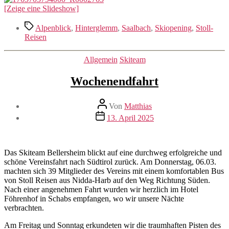
[Zeige eine Slideshow]
Schlagwörter
Alpenblick
,
Hinterglemm
,
Saalbach
,
Skiopening
,
Stoll-
Reisen
Kategorien
Allgemein
Skiteam
Wochenendfahrt
Beitragsautor
Von
Matthias
Veröffentlichungsdatum
13. April 2025
Das Skiteam Bellersheim blickt auf eine durchweg erfolgreiche und
schöne Vereinsfahrt nach Südtirol zurück. Am Donnerstag, 06.03.
machten sich 39 Mitglieder des Vereins mit einem komfortablen Bus
von Stoll Reisen aus Nidda-Harb auf den Weg Richtung Süden.
Nach einer angenehmen Fahrt wurden wir herzlich im Hotel
Föhrenhof in Schabs empfangen, wo wir unsere Nächte
verbrachten.
Am Freitag und Sonntag erkundeten wir die traumhaften Pisten des