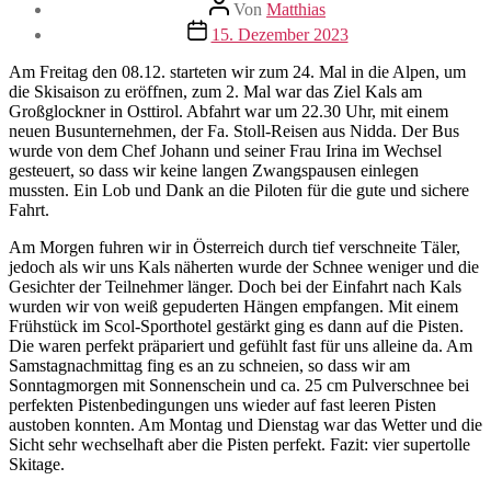
Beitragsautor
Von
Matthias
Veröffentlichungsdatum
15. Dezember 2023
Am Freitag den 08.12. starteten wir zum 24. Mal in die Alpen, um
die Skisaison zu eröffnen, zum 2. Mal war das Ziel Kals am
Großglockner in Osttirol. Abfahrt war um 22.30 Uhr, mit einem
neuen Busunternehmen, der Fa. Stoll-Reisen aus Nidda. Der Bus
wurde von dem Chef Johann und seiner Frau Irina im Wechsel
gesteuert, so dass wir keine langen Zwangspausen einlegen
mussten. Ein Lob und Dank an die Piloten für die gute und sichere
Fahrt.
Am Morgen fuhren wir in Österreich durch tief verschneite Täler,
jedoch als wir uns Kals näherten wurde der Schnee weniger und die
Gesichter der Teilnehmer länger. Doch bei der Einfahrt nach Kals
wurden wir von weiß gepuderten Hängen empfangen. Mit einem
Frühstück im Scol-Sporthotel gestärkt ging es dann auf die Pisten.
Die waren perfekt präpariert und gefühlt fast für uns alleine da. Am
Samstagnachmittag fing es an zu schneien, so dass wir am
Sonntagmorgen mit Sonnenschein und ca. 25 cm Pulverschnee bei
perfekten Pistenbedingungen uns wieder auf fast leeren Pisten
austoben konnten. Am Montag und Dienstag war das Wetter und die
Sicht sehr wechselhaft aber die Pisten perfekt. Fazit: vier supertolle
Skitage.