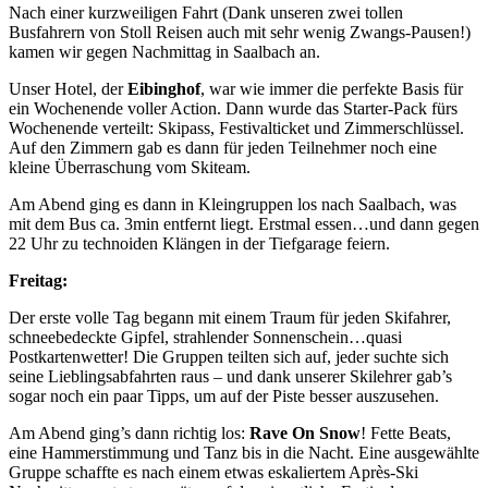
Nach einer kurzweiligen Fahrt (Dank unseren zwei tollen
Busfahrern von Stoll Reisen auch mit sehr wenig Zwangs-Pausen!)
kamen wir gegen Nachmittag in Saalbach an.
Unser Hotel, der
Eibinghof
, war wie immer die perfekte Basis für
ein Wochenende voller Action. Dann wurde das Starter-Pack fürs
Wochenende verteilt: Skipass, Festivalticket und Zimmerschlüssel.
Auf den Zimmern gab es dann für jeden Teilnehmer noch eine
kleine Überraschung vom Skiteam.
Am Abend ging es dann in Kleingruppen los nach Saalbach, was
mit dem Bus ca. 3min entfernt liegt. Erstmal essen…und dann gegen
22 Uhr zu technoiden Klängen in der Tiefgarage feiern.
Freitag:
Der erste volle Tag begann mit einem Traum für jeden Skifahrer,
schneebedeckte Gipfel, strahlender Sonnenschein…quasi
Postkartenwetter! Die Gruppen teilten sich auf, jeder suchte sich
seine Lieblingsabfahrten raus – und dank unserer Skilehrer gab’s
sogar noch ein paar Tipps, um auf der Piste besser auszusehen.
Am Abend ging’s dann richtig los:
Rave On Snow
! Fette Beats,
eine Hammerstimmung und Tanz bis in die Nacht. Eine ausgewählte
Gruppe schaffte es nach einem etwas eskaliertem Après-Ski