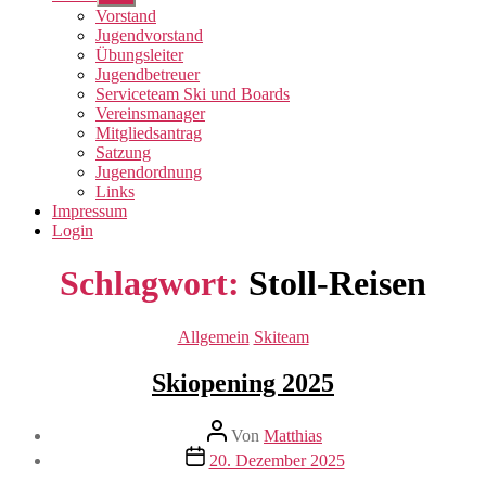
anzeigen
Vorstand
Jugendvorstand
Übungsleiter
Jugendbetreuer
Serviceteam Ski und Boards
Vereinsmanager
Mitgliedsantrag
Satzung
Jugendordnung
Links
Impressum
Login
Schlagwort:
Stoll-Reisen
Kategorien
Allgemein
Skiteam
Skiopening 2025
Beitragsautor
Von
Matthias
Veröffentlichungsdatum
20. Dezember 2025