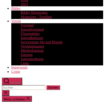
2025
Bilder
Bilder Skiopening
Skianzüge / Textilien
Verein
Vorstand
Jugendvorstand
Übungsleiter
Jugendbetreuer
Serviceteam Ski und Boards
Vereinsmanager
Mitgliedsantrag
Satzung
Jugendordnung
Links
Impressum
Login
Suchen
Suchen
nach:
Suche
schließen
Menü schließen