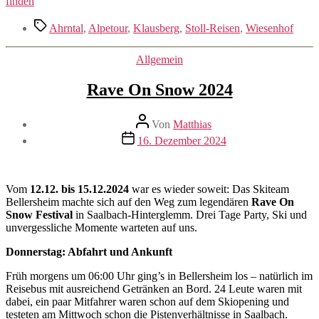
finden
Schlagwörter
Ahrntal
,
Alpetour
,
Klausberg
,
Stoll-Reisen
,
Wiesenhof
Kategorien
Allgemein
Rave On Snow 2024
Beitragsautor
Von
Matthias
Veröffentlichungsdatum
16. Dezember 2024
Vom
12.12. bis 15.12.2024
war es wieder soweit: Das Skiteam
Bellersheim machte sich auf den Weg zum legendären
Rave On
Snow Festival
in Saalbach-Hinterglemm. Drei Tage Party, Ski und
unvergessliche Momente warteten auf uns.
Donnerstag: Abfahrt und Ankunft
Früh morgens um 06:00 Uhr ging’s in Bellersheim los – natürlich im
Reisebus mit ausreichend Getränken an Bord. 24 Leute waren mit
dabei, ein paar Mitfahrer waren schon auf dem Skiopening und
testeten am Mittwoch schon die Pistenverhältnisse in Saalbach.