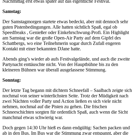
Nachmittag erst etwas später auf das eigentliche Festival.
Samstag:
Der Samstagmorgen startete etwas bedeckt, aber mit dennoch sehr
guten Pistenbedingungen. Alle hatten sichtlich Spaß, egal ob
Speedfreaks , Genießer oder Einkehrschwung-Profi. Ein Highlight
am Samstag war die große Open-Air Party auf dem Gipfel des
Schattbergs, wo eine Teilnehmerin sogar durch Zufall engeren
Kontakt mit einer bekannten DJane hatte.
Abends ging’s wieder ab aufs Festivalgelände, und auch die zweite
Partynacht enttäuschte nicht. Von der Hauptbühne bis zu den
kleineren Bühnen war überall ausgelassene Stimmung.
Sonntag:
Der letzte Tag begann mit dichtem Schneefall – Saalbach zeigte sich
nochmal von seiner winterlichsten Seite. Trotz der Müdigkeit nach
zwei Nächten voller Party und Action ließen es sich viele nicht
nehmen, nochmal auf die Pisten zu gehen. Die frischen
Schneeschichten sorgten für ordentlich Spaß, auch wenn die Sicht
manchmal etwas schwierig war.
Doch gegen 14:30 Uhr hieß es dann endgültig: Sachen packen und
ab in den Bus. Im Bus war die Stimmung zwar entspannt, aber die