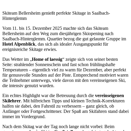
Skiteam Bellersheim genießt perfekte Skitage in Saalbach-
Hinterglemm
Vom 11. bis 15. Dezember 2025 machte sich das Skiteam
Bellersheim auf den Weg zum diesjährigen Skiopening nach
Saalbach-Hinterglemm. Quartier bezog die gut gelaunte Gruppe im
Hotel Alpenblick
, das sich als idealer Ausgangspunkt für
ereignisreiche Skitage erwies.
Das Wetter im „
Home of laessig
“ zeigte sich von seiner besten
Seite: strahlender Sonnenschein und fast schon frühlingshafte
Temperaturen – eigentlich viel zu warm für Dezember, aber perfekt
für genussvolle Stunden auf der Piste. Entsprechend motiviert waren
die Teilnehmer unterwegs, viele davon mit den vereinseigenen Ski,
die intensiv genutzt wurden.
Ein echtes Highlight war die Betreuung durch die
vereinseigenen
Skilehrer
. Mit hilfreichen Tipps und kleinen Technik-Korrekturen
halfen sie dabei, den Fahrstil zu verbessern – ganz gleich, ob
Anfänger oder Fortgeschrittener. Der Spaß am Skifahren stand dabei
immer im Vordergrund.
Nach dem Skitag war der Tag noch lange nicht vorbei: Beim