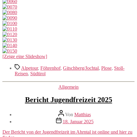
[Zeige eine Slideshow]
Schlagwörter
Alpetour
,
Föhrenhof
,
Gitschberg/Jochtal
,
Plose
,
Stoll-
Reisen
,
Südtirol
Kategorien
Allgemein
Bericht Jugendfreizeit 2025
Beitragsautor
Von
Matthias
Veröffentlichungsdatum
18. Januar 2025
Der Bericht von der Jugendfreizeit im Ahrntal ist online und hier zu