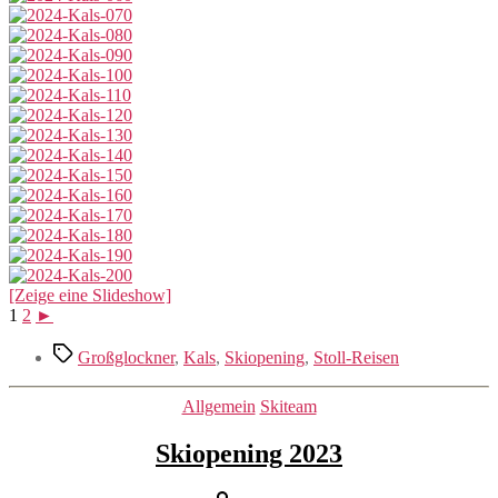
[Zeige eine Slideshow]
1
2
►
Schlagwörter
Großglockner
,
Kals
,
Skiopening
,
Stoll-Reisen
Kategorien
Allgemein
Skiteam
Skiopening 2023