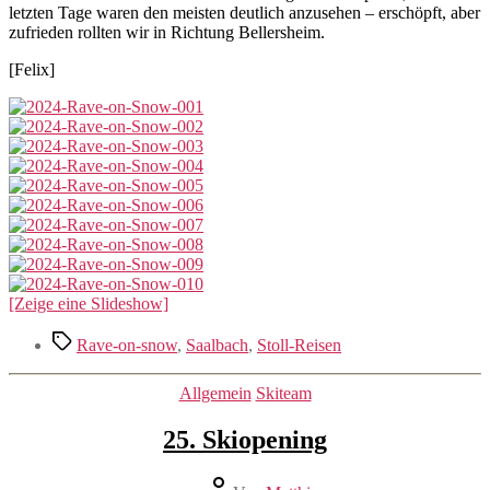
letzten Tage waren den meisten deutlich anzusehen – erschöpft, aber
zufrieden rollten wir in Richtung Bellersheim.
[Felix]
[Zeige eine Slideshow]
Schlagwörter
Rave-on-snow
,
Saalbach
,
Stoll-Reisen
Kategorien
Allgemein
Skiteam
25. Skiopening
Beitragsautor