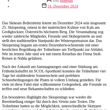
Von
Matthias
Veröffentlichungsdatum
14. Dezember 2024
Das Skiteam Bellersheim feierte im Dezember 2024 sein insgesamt
25. Skiopening, erneut in der malerischen Kulisse von Kals am
Großglockner, Österreichs höchstem Berg. Die Veranstaltung zog
wieder zahlreiche Mitglieder, Freunde und Skibegeisterte an und
stellt den traditionellen Startpunkt der Wintersportsaison dar. Das
Skiopening begann am ersten Dezemberwochenende mit einer
herzlichen Begrüßung der Teilnehmer am Treffpunkt zur Abfahrt.
Wie im letzten Jahr sind wir mit einem Reisebus der Firma Stoll-
Reisen in Nidda gefahren.
Nach der Ankunft am Samstagmorgen und einer Stärkung am
Frühstücksbuffet im SCOL-Sporthotel konnten die Teilnehmer vier
Tage bei strahlendem Sonnenschein und perfekten
Schneebedingungen die Pisten in vollem Umfang genießen. Für
viele ist diese Fahrt eine willkommene Gelegenheit, alte Freunde zu
treffen und neue Bekanntschaften zu schließen.
Ein besonderes Highlight des Skiopenings war wieder die
Bereitstellung einiger Ski durch den Verein zum Testen. Die
Teilnehmer hatten so die Möglichkeit, unterschiedliche Skitypen