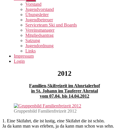
anzeigen
Vorstand
Jugendvorstand
Übungsleiter
Jugendbetreuer
Serviceteam Ski und Boards
Vereinsmanager
Mitgliedsantrag
Satzung
Jugendordnung
Links
Impressum
Login
2012
Familien-Skifreizeit im Ahnrtalerhof
in St. Johann im Tauferer Ahrntal
vom 07.04. bis 14.04.2012
Gruppenbild Familienfreizeit 2012
1. Eine Skifahrt, die ist lustig, eine Skifahrt die ist schön.
Ja da kann man was erleben, ja da kann man schon was sehn.