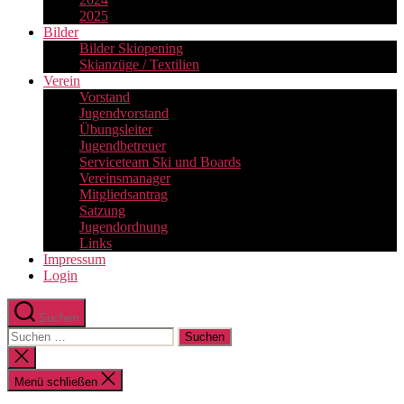
2025
Bilder
Bilder Skiopening
Skianzüge / Textilien
Verein
Vorstand
Jugendvorstand
Übungsleiter
Jugendbetreuer
Serviceteam Ski und Boards
Vereinsmanager
Mitgliedsantrag
Satzung
Jugendordnung
Links
Impressum
Login
Suchen
Suchen
nach:
Suche
schließen
Menü schließen