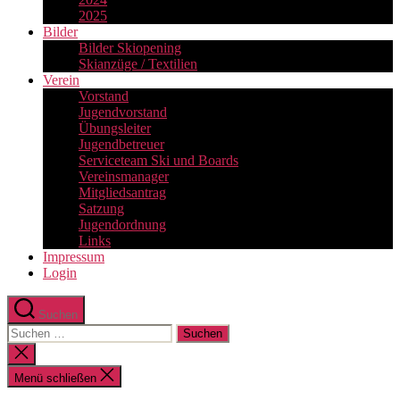
2025
Bilder
Bilder Skiopening
Skianzüge / Textilien
Verein
Vorstand
Jugendvorstand
Übungsleiter
Jugendbetreuer
Serviceteam Ski und Boards
Vereinsmanager
Mitgliedsantrag
Satzung
Jugendordnung
Links
Impressum
Login
Suchen
Suchen
nach:
Suche
schließen
Menü schließen