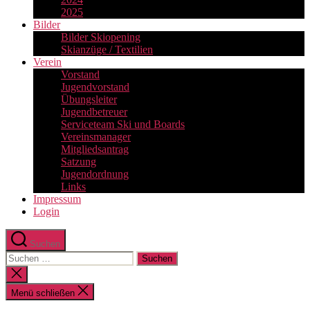
2025
Bilder
Bilder Skiopening
Skianzüge / Textilien
Verein
Vorstand
Jugendvorstand
Übungsleiter
Jugendbetreuer
Serviceteam Ski und Boards
Vereinsmanager
Mitgliedsantrag
Satzung
Jugendordnung
Links
Impressum
Login
Suchen
Suchen
nach:
Suche
schließen
Menü schließen