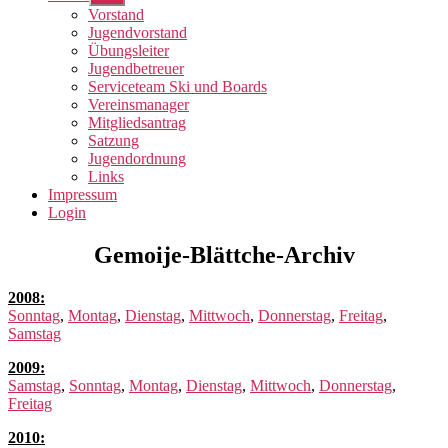
anzeigen
Vorstand
Jugendvorstand
Übungsleiter
Jugendbetreuer
Serviceteam Ski und Boards
Vereinsmanager
Mitgliedsantrag
Satzung
Jugendordnung
Links
Impressum
Login
Gemoije-Blättche-Archiv
2008:
Sonntag
,
Montag
,
Dienstag
,
Mittwoch
,
Donnerstag
,
Freitag
,
Samstag
2009:
Samstag
,
Sonntag
,
Montag
,
Dienstag
,
Mittwoch
,
Donnerstag
,
Freitag
2010: