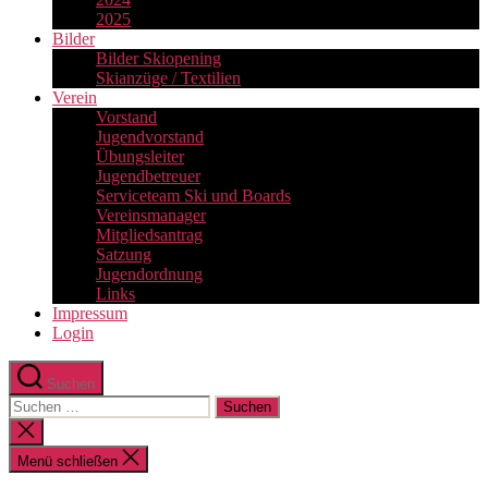
2025
Bilder
Bilder Skiopening
Skianzüge / Textilien
Verein
Vorstand
Jugendvorstand
Übungsleiter
Jugendbetreuer
Serviceteam Ski und Boards
Vereinsmanager
Mitgliedsantrag
Satzung
Jugendordnung
Links
Impressum
Login
Suchen
Suchen
nach:
Suche
schließen
Menü schließen