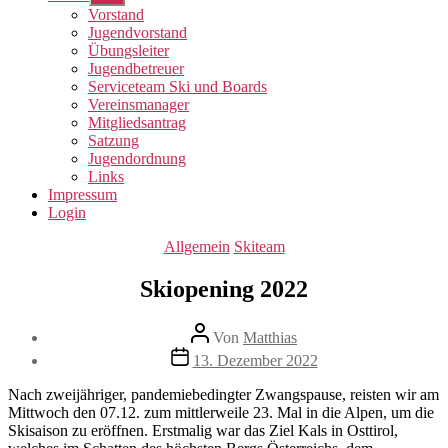
anzeigen
Vorstand
Jugendvorstand
Übungsleiter
Jugendbetreuer
Serviceteam Ski und Boards
Vereinsmanager
Mitgliedsantrag
Satzung
Jugendordnung
Links
Impressum
Login
Kategorien
Allgemein
Skiteam
Skiopening 2022
Beitragsautor
Von
Matthias
Veröffentlichungsdatum
13. Dezember 2022
Nach zweijähriger, pandemiebedingter Zwangspause, reisten wir am
Mittwoch den 07.12. zum mittlerweile 23. Mal in die Alpen, um die
Skisaison zu eröffnen. Erstmalig war das Ziel Kals in Osttirol,