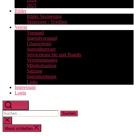
2025
Bilder
Bilder Skiopening
Skianzüge / Textilien
Verein
Vorstand
Jugendvorstand
Übungsleiter
Jugendbetreuer
Serviceteam Ski und Boards
Vereinsmanager
Mitgliedsantrag
Satzung
Jugendordnung
Links
Impressum
Login
Suchen
Suchen
nach:
Suche
schließen
Menü schließen