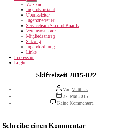
anzeigen
Vorstand
Jugendvorstand
Übungsleiter
Jugendbetreuer
Serviceteam Ski und Boards
Vereinsmanager
Mitgliedsantrag
Satzung
Jugendordnung
Links
Impressum
Login
Skifreizeit 2015-022
Beitragsautor
Von
Matthias
Veröffentlichungsdatum
27. Mai 2015
zu
Keine Kommentare
Skifreizeit
2015-
022
Schreibe einen Kommentar