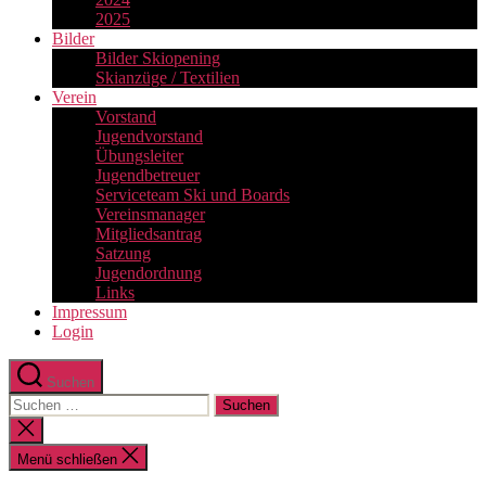
2025
Bilder
Bilder Skiopening
Skianzüge / Textilien
Verein
Vorstand
Jugendvorstand
Übungsleiter
Jugendbetreuer
Serviceteam Ski und Boards
Vereinsmanager
Mitgliedsantrag
Satzung
Jugendordnung
Links
Impressum
Login
Suchen
Suchen
nach:
Suche
schließen
Menü schließen