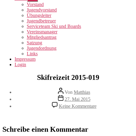
anzeigen
Vorstand
Jugendvorstand
Übungsleiter
Jugendbetreuer
Serviceteam Ski und Boards
Vereinsmanager
Mitgliedsantrag
Satzung
Jugendordnung
Links
Impressum
Login
Skifreizeit 2015-019
Beitragsautor
Von
Matthias
Veröffentlichungsdatum
27. Mai 2015
zu
Keine Kommentare
Skifreizeit
2015-
019
Schreibe einen Kommentar